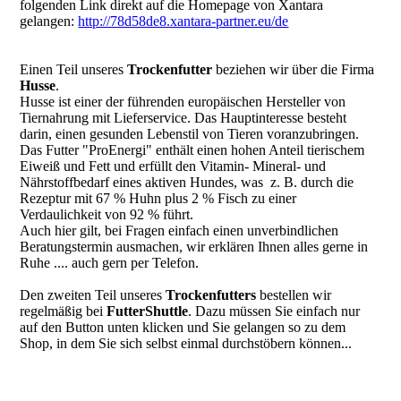
folgenden Link direkt auf die Homepage von Xantara
gelangen:
http://78d58de8.xantara-partner.eu/de
Einen Teil unseres
Trockenfutter
beziehen wir über die Firma
Husse
.
Husse ist einer der führenden europäischen Hersteller von
Tiernahrung mit Lieferservice. Das Hauptinteresse besteht
darin, einen gesunden Lebenstil von Tieren voranzubringen.
Das Futter "ProEnergi" enthält einen hohen Anteil tierischem
Eiweiß und Fett und erfüllt den Vitamin- Mineral- und
Nährstoffbedarf eines aktiven Hundes, was z. B. durch die
Rezeptur mit 67 % Huhn plus 2 % Fisch zu einer
Verdaulichkeit von 92 % führt.
Auch hier gilt, bei Fragen einfach einen unverbindlichen
Beratungstermin ausmachen, wir erklären Ihnen alles gerne in
Ruhe .... auch gern per Telefon.
Den zweiten Teil unseres
Trockenfutters
bestellen wir
regelmäßig bei
FutterShuttle
. Dazu müssen Sie einfach nur
auf den Button unten klicken und Sie gelangen so zu dem
Shop, in dem Sie sich selbst einmal durchstöbern können...