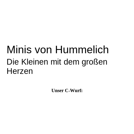
Minis von Hummelich
Die Kleinen mit dem großen
Herzen
Unser C-Wurf:
geboren am 21.05.2017
Mutter: Shari (Australien Shepard)
Vater: Bubi-Barney (Border-Collie)
Shari hat es sich nicht nehmen lassen und uns sieben
quitschffidele gesunde Farmcollie - Welpen zur Welt gebracht.
Es sind vier Mädels und drei Jungs, die wir hier in den nächsten
Tagen einzeln mit Bild vorstellen werden.