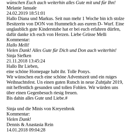
wünschen Euch auch weiterhin alles Gute mit und für Ihn!
Melanie Januale
24.02.2019
18:51:01
Hallo Diana und Markus. Seit nun mehr 1 Woche bin ich stolze
Besitzerin von DON von Hummelich aus eurem D- Wurf. Eine
unglaublich gute Kinderstube hat er bei euch erfahren dürfen,
dafür danke ich euch von Herzen. Liebe Grüsse Melli
Kommentar:
Hallo Melli!
Vielen Dank! Alles Gute für Dich und Don auch weiterhin!
Sinja Siefken
21.11.2018
13:45:24
Hallo Ihr Lieben,
eine schöne Homepage habt ihr. Tolle Ponys.
Wir wünschen euch eine schöne Adventszeit und ein ruiges
Weihnachtsfest. Un einen guten Rutsch in neue Zuhtjahr 2019,
mit heffentlich gesunden und tollen Fohlen. Wir würden uns
über einen Gegenbesuch riesig freuen.
Bis dahin alles Gute und Liebe.#
Sinja und die Minis von Kreyenbrok
Kommentar:
Vielen Dank!
Dennis & Anastasia Rein
14.01.2018
09:04:28