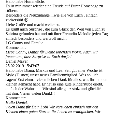
Hallo liebe Hummelichs...
Es ist mir immer wieder eine Freude auf Eurer Homepage zu
stöbern.
Besonders die Neuzugänge....wie alle von Euch , einfach
zuckersüß! 😍
Liebe Grüße und macht weiter so.
Es grüßt auch Surprise , die zum Glück den Weg von Euch zu
Sabrina gefunden hat und mit ihrer Freundin Melodie jeden Tag
einfach besonders und wertvoll macht .
LG Conny und Familie
Kommentar:
Liebe Conny, Danke für Deine lobenden Worte. Auch wir
freuen uns, dass Surprise zu Euch durfte!
Daniel Mayer
25.02.2019
15:43:07
Hallo liebe Diana, Markus und Lea. Seit gut einer Woche ist
Mylo (Disney) unser neues Familienmitglied. Was soll ich
sagen? Erst einmal vielen lieben Dank für alles, was ihr mit den
kleinen gemacht habt. Er hat so eine gute Kinderstube erlebt,
einfach der Wahnsinn. Wir sind alle ganz stolz und glücklich
mit ihm. Vielen vielen Dank!!!
Kommentar:
Hallo Daniel,
vielen Dank für Dein Lob! Wir versuchen einfach nur den
Kleinen einen guten Start in Ihr Leben zu ermöglichen. Wir